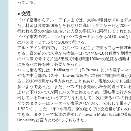
っている。
● 交通
ドバイ空港からアル・アインまでは、大学の職員がメルセデス
た。料金は片道350Dhとそれなりに高い（タクシーだと200～
行われる寮のお金の支払いと入寮の手続きに同行してくれた
ドバイ市内のアル・グバイババスターミナルからAl Ghaza
のバスターミナルまで20Dhで行ける。
アル・アイン市内では、公共バス（どこまで乗っても一律2Dh
きる。寮の前のバス停から病院へはバスで5~10分程度で到
のバス停で降りて片道3車線で制限時速100kmの道路を横断
にあるバス停を使う必要があった。
バスに乗る際には、hafilatカード（T-Purse）という電
や街の中心部のバス停、Tawam病院のバス停に自動販売機
る。2018年9月から導入されたこともあり、現地の人でも自
多いようであった。また、バスの行き先表示板が間違ってい
上りと下りのバスが同じバス停に停まるため、運転手に行き
出しているDarbというアプリを利用して、次に来るバスの
全てのタクシーはメーターが表示されており、安心して乗ること
1.82Dh）。また、街中や病院、寮の近くでは交通量が多い
できる。タクシーで私達の宿泊したTawam Male Hostelに帰る
Universityと言うとわかってもらえた。