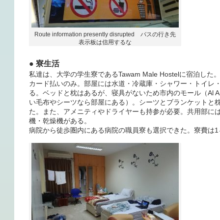
Route information presently disrupted バスの行き先
表示板は信用するな
● 寮生活
私達は、大学の学生寮であるTawam Male Hostelに宿泊し
カード払いのみ。部屋には水道・冷蔵庫・シャワー・トイレ
る。ベッドと枕はあるが、寝具がないため市内のモール（Al Ai
い毛布やシーツなら部屋にある）。シーツとブランケットと枕
た。また、アメニティやドライヤーも持参が必要。共用部に
機・乾燥機がある。
病院から徒歩圏内にある病院の職員寮も選択できた。寮費は1ヶ