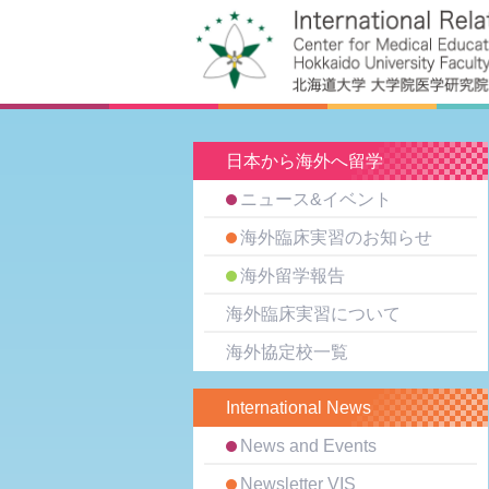
日本から海外へ留学
ニュース&イベント
海外臨床実習のお知らせ
海外留学報告
海外臨床実習について
海外協定校一覧
International News
News and Events
Newsletter VIS