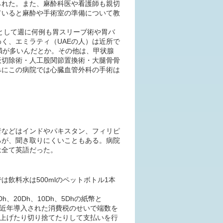
られた。また、麻酔科医や看護師も親切
ていると麻酔や手術室の準備について教
ery)として週に何例も胃スリーブ術や胃バ
く、エミラティ（UAEの人）は近所で
肥満が多いんだとか。その他は、甲状腺
板切除術・人工股関節置換術・大腿骨骨
みにこの病院では心臓血管外科の手術は
者などはインドやパキスタン、フィリピ
るが、聞き取りにくいこともある。病院
は全て英語だった。
飲料水は500mlのペットボトル1本
h、20Dh、10Dh、5Dhの紙幣と
インがある。近年導入された消費税のせいで端数を
り上げたり切り捨てたりして支払いを行