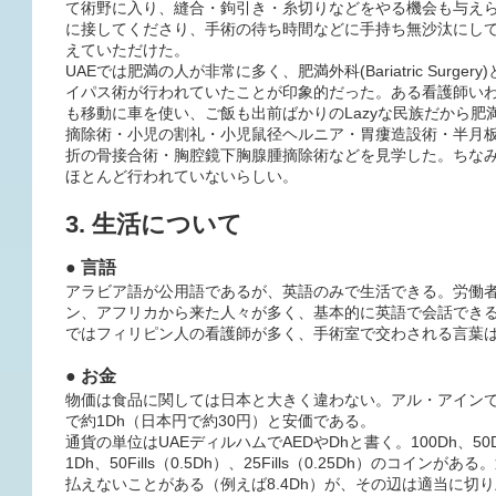
て術野に入り、縫合・鉤引き・糸切りなどをやる機会も与え
に接してくださり、手術の待ち時間などに手持ち無沙汰にし
えていただけた。
UAEでは肥満の人が非常に多く、肥満外科(Bariatric Surg
イパス術が行われていたことが印象的だった。ある看護師いわ
も移動に車を使い、ご飯も出前ばかりのLazyな民族だから
摘除術・小児の割礼・小児鼠径ヘルニア・胃瘻造設術・半月
折の骨接合術・胸腔鏡下胸腺腫摘除術などを見学した。ちな
ほとんど行われていないらしい。
3. 生活について
● 言語
アラビア語が公用語であるが、英語のみで生活できる。労働
ン、アフリカから来た人々が多く、基本的に英語で会話でき
ではフィリピン人の看護師が多く、手術室で交わされる言葉
● お金
物価は食品に関しては日本と大きく違わない。アル・アインでは
で約1Dh（日本円で約30円）と安価である。
通貨の単位はUAEディルハムでAEDやDhと書く。100Dh、50D
1Dh、50Fills（0.5Dh）、25Fills（0.25Dh）のコ
払えないことがある（例えば8.4Dh）が、その辺は適当に切