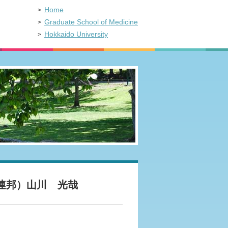
Home
Graduate School of Medicine
Hokkaido University
連邦）山川 光哉