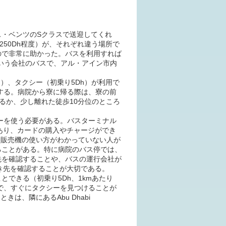
・ベンツのSクラスで送迎してくれ
250Dh程度）が、それぞれ違う場所で
ので非常に助かった。バスを利用すれば
lという会社のバスで、アル・アイン市内
）、タクシー（初乗り5Dh）が利用で
着する。病院から寮に帰る際は、寮の前
するか、少し離れた徒歩10分位のところ
子マネーを使う必要がある。バスターミナル
があり、カードの購入やチャージができ
動販売機の使い方がわかっていない人が
ることがある。特に病院のバス停では、
先を確認することや、バスの運行会社が
行き先を確認することが大切である。
できる（初乗り5Dh、1kmあたり
ので、すぐにタクシーを見つけることが
ときは、隣にあるAbu Dhabi