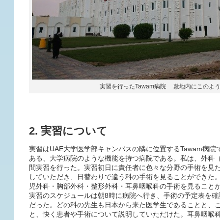
実習を行ったTawam病院 敷地内にこのよ
2. 実習について
実習はUAE大学医学部キャンパスの隣に位置するTawam病院で
ある、大学病院のような機能を持つ病院である。私は、外科（Gene
間実習を行った。実習初日に責任者に色々な分野の手術を見
していただき、日替わりで違う科の手術を見ることができた。
児外科・胸部外科・整形外科・耳鼻咽喉科の手術を見ること
実習のスケジュールは朝8時に病院へ行き、手術の予定表を確
だった。どの科の先生も日本から来た医学生であることと、
と、快く患者や手術について説明していただけた。耳鼻咽喉